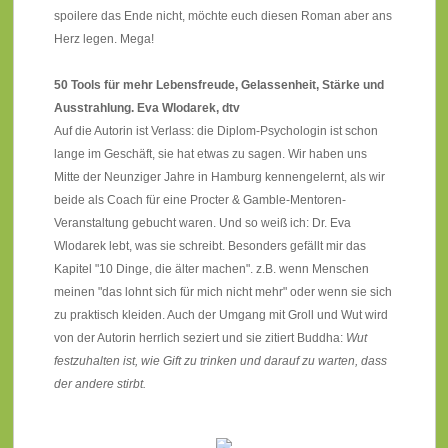
spoilere das Ende nicht, möchte euch diesen Roman aber ans
Herz legen. Mega!
50 Tools für mehr Lebensfreude, Gelassenheit, Stärke und
Ausstrahlung. Eva Wlodarek, dtv
Auf die Autorin ist Verlass: die Diplom-Psychologin ist schon
lange im Geschäft, sie hat etwas zu sagen. Wir haben uns
Mitte der Neunziger Jahre in Hamburg kennengelernt, als wir
beide als Coach für eine Procter & Gamble-Mentoren-
Veranstaltung gebucht waren. Und so weiß ich: Dr. Eva
Wlodarek lebt, was sie schreibt. Besonders gefällt mir das
Kapitel "10 Dinge, die älter machen". z.B. wenn Menschen
meinen "das lohnt sich für mich nicht mehr" oder wenn sie sich
zu praktisch kleiden. Auch der Umgang mit Groll und Wut wird
von der Autorin herrlich seziert und sie zitiert Buddha:
Wut
festzuhalten ist, wie Gift zu trinken und darauf zu warten, dass
der andere stirbt.