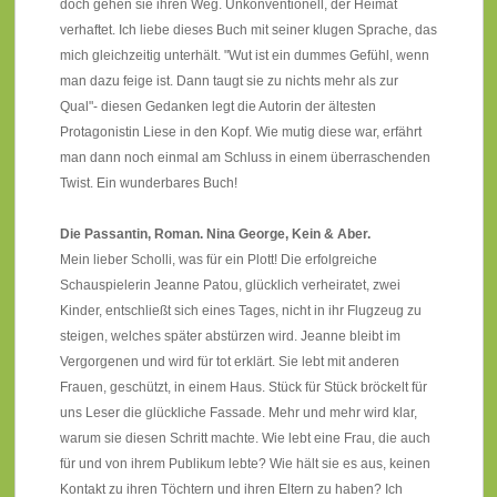
doch gehen sie ihren Weg. Unkonventionell, der Heimat
verhaftet. Ich liebe dieses Buch mit seiner klugen Sprache, das
mich gleichzeitig unterhält. "Wut ist ein dummes Gefühl, wenn
man dazu feige ist. Dann taugt sie zu nichts mehr als zur
Qual"- diesen Gedanken legt die Autorin der ältesten
Protagonistin Liese in den Kopf. Wie mutig diese war, erfährt
man dann noch einmal am Schluss in einem überraschenden
Twist. Ein wunderbares Buch!
Die Passantin, Roman. Nina George, Kein & Aber.
Mein lieber Scholli, was für ein Plott! Die erfolgreiche
Schauspielerin Jeanne Patou, glücklich verheiratet, zwei
Kinder, entschließt sich eines Tages, nicht in ihr Flugzeug zu
steigen, welches später abstürzen wird. Jeanne bleibt im
Vergorgenen und wird für tot erklärt. Sie lebt mit anderen
Frauen, geschützt, in einem Haus. Stück für Stück bröckelt für
uns Leser die glückliche Fassade. Mehr und mehr wird klar,
warum sie diesen Schritt machte. Wie lebt eine Frau, die auch
für und von ihrem Publikum lebte? Wie hält sie es aus, keinen
Kontakt zu ihren Töchtern und ihren Eltern zu haben? Ich