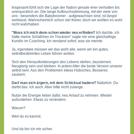
Insgesamt fühlt sich die Lage der Nation gerade eher verhalten bis
unerquicklich an. Die lange Aufbruchsstimmung, mit der viele von
uns - besonders die Babyboomer - aufgewachsen sind, ist längst
verblasst. Wahrscheinlich schon viel früher, doch wir wollten es wohl
nicht wahrhaben.
"Muss ich mich denn schon wieder neu erfinden?
Ich dachte, ich
hätte meine Schäfchen im Trocknen" sagte mir eine gleichaltrige
Kundin im Coaching. Ich verstand sofort, was sie meinte.
Ja, irgendwie müssen wir das wohl alle, wenn wir ein gutes,
selbstbestimmtes Leben führen wollen.
Sich den Herausforderungen des Lebens stellen, dazulernen.
Neugierig sein und bleiben. In jedem Alter die beste Version unserer
selbst sein. Aus den Problemen etwas Hübsches, Besseres
zaubern.
Darf man sich ärgern, mit dem Schicksal hadern?
Natürlich. Du
darfst das. Ich auch. Aber bitte nicht zulange.
Nutze die Energie lieber dafür, neu Anlauf zu nehmen. Wieder
aufzustehen. Etwas zu verändern.
Warum?
Weil du es kannst.
Und da bin ich mir sicher.