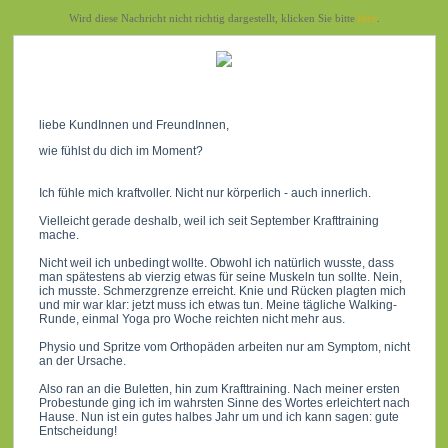
Wird diese Nachricht nicht richtig dargestellt, klicken Sie bitte
hier
.
liebe KundInnen und FreundInnen,
wie fühlst du dich im Moment?
Ich fühle mich kraftvoller. Nicht nur körperlich - auch innerlich.
Vielleicht gerade deshalb, weil ich seit September Krafttraining
mache.
Nicht weil ich unbedingt wollte. Obwohl ich natürlich wusste, dass
man spätestens ab vierzig etwas für seine Muskeln tun sollte. Nein,
ich musste. Schmerzgrenze erreicht. Knie und Rücken plagten mich
und mir war klar: jetzt muss ich etwas tun. Meine tägliche Walking-
Runde, einmal Yoga pro Woche reichten nicht mehr aus.
Physio und Spritze vom Orthopäden arbeiten nur am Symptom, nicht
an der Ursache.
Also ran an die Buletten, hin zum Krafttraining. Nach meiner ersten
Probestunde ging ich im wahrsten Sinne des Wortes erleichtert nach
Hause. Nun ist ein gutes halbes Jahr um und ich kann sagen: gute
Entscheidung!