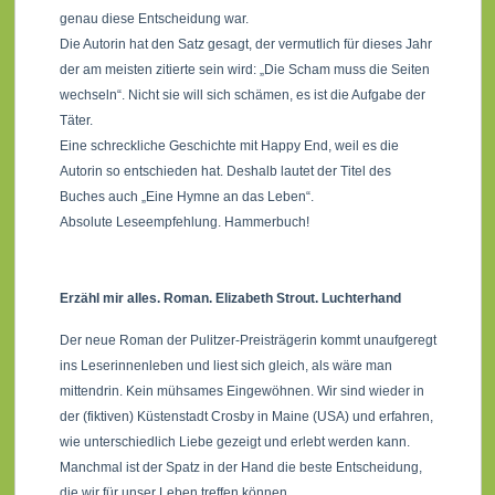
genau diese Entscheidung war.
Die Autorin hat den Satz gesagt, der vermutlich für dieses Jahr
der am meisten zitierte sein wird: „Die Scham muss die Seiten
wechseln“. Nicht sie will sich schämen, es ist die Aufgabe der
Täter.
Eine schreckliche Geschichte mit Happy End, weil es die
Autorin so entschieden hat. Deshalb lautet der Titel des
Buches auch „Eine Hymne an das Leben“.
Absolute Leseempfehlung. Hammerbuch!
Erzähl mir alles. Roman. Elizabeth Strout. Luchterhand
Der neue Roman der Pulitzer-Preisträgerin kommt unaufgeregt
ins Leserinnenleben und liest sich gleich, als wäre man
mittendrin. Kein mühsames Eingewöhnen. Wir sind wieder in
der (fiktiven) Küstenstadt Crosby in Maine (USA) und erfahren,
wie unterschiedlich Liebe gezeigt und erlebt werden kann.
Manchmal ist der Spatz in der Hand die beste Entscheidung,
die wir für unser Leben treffen können.